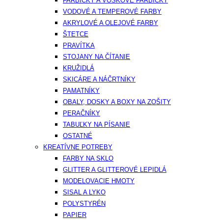
FARBIČKY A VOSKOVÉ FARBIČKY
VODOVÉ A TEMPEROVÉ FARBY
AKRYLOVÉ A OLEJOVÉ FARBY
ŠTETCE
PRAVÍTKA
STOJANY NA ČÍTANIE
KRUŽIDLÁ
SKICÁRE A NÁČRTNÍKY
PAMATNÍKY
OBALY, DOSKY A BOXY NA ZOŠITY
PERAČNÍKY
TABUĽKY NA PÍSANIE
OSTATNÉ
KREATÍVNE POTREBY
FARBY NA SKLO
GLITTER A GLITTEROVÉ LEPIDLÁ
MODELOVACIE HMOTY
SISAL A LYKO
POLYSTYRÉN
PAPIER