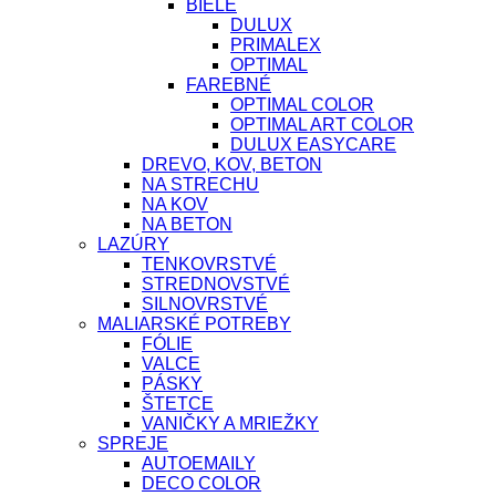
BIELE
DULUX
PRIMALEX
OPTIMAL
FAREBNÉ
OPTIMAL COLOR
OPTIMAL ART COLOR
DULUX EASYCARE
DREVO, KOV, BETON
NA STRECHU
NA KOV
NA BETON
LAZÚRY
TENKOVRSTVÉ
STREDNOVSTVÉ
SILNOVRSTVÉ
MALIARSKÉ POTREBY
FÓLIE
VALCE
PÁSKY
ŠTETCE
VANIČKY A MRIEŽKY
SPREJE
AUTOEMAILY
DECO COLOR