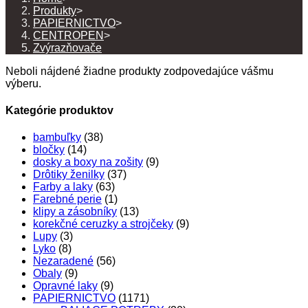
Produkty
>
PAPIERNICTVO
>
CENTROPEN
>
Zvýrazňovače
Neboli nájdené žiadne produkty zodpovedajúce vášmu
výberu.
Kategórie produktov
bambuľky
(38)
bločky
(14)
dosky a boxy na zošity
(9)
Drôtiky ženilky
(37)
Farby a laky
(63)
Farebné perie
(1)
klipy a zásobníky
(13)
korekčné ceruzky a strojčeky
(9)
Lupy
(3)
Lyko
(8)
Nezaradené
(56)
Obaly
(9)
Opravné laky
(9)
PAPIERNICTVO
(1171)