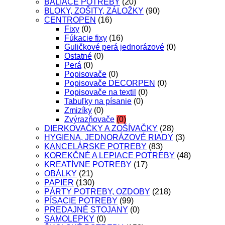
BALIACE POTREBY
(20)
BLOKY, ZOŠITY, ZÁLOŽKY
(90)
CENTROPEN
(16)
Fixy
(0)
Fúkacie fixy
(16)
Guličkové perá jednorázové
(0)
Ostatné
(0)
Perá
(0)
Popisovače
(0)
Popisovače DECORPEN
(0)
Popisovače na textil
(0)
Tabuľky na písanie
(0)
Zmizíky
(0)
Zvýrazňovače
(0)
DIERKOVAČKY A ZOŠÍVAČKY
(28)
HYGIENA, JEDNORÁZOVÉ RIADY
(3)
KANCELÁRSKE POTREBY
(83)
KOREKČNÉ A LEPIACE POTREBY
(48)
KREATÍVNE POTREBY
(17)
OBÁLKY
(21)
PAPIER
(130)
PÁRTY POTREBY, OZDOBY
(218)
PÍSACIE POTREBY
(99)
PREDAJNÉ STOJANY
(0)
SAMOLEPKY
(0)