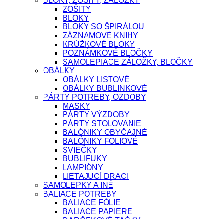
BLOKY, ZOŠITY, ZÁLOŽKY
ZOŠITY
BLOKY
BLOKY SO ŠPIRÁLOU
ZÁZNAMOVÉ KNIHY
KRÚŽKOVÉ BLOKY
POZNÁMKOVÉ BLOČKY
SAMOLEPIACE ZÁLOŽKY, BLOČKY
OBÁLKY
OBÁLKY LISTOVÉ
OBÁLKY BUBLINKOVÉ
PÁRTY POTREBY, OZDOBY
MASKY
PÁRTY VÝZDOBY
PÁRTY STOLOVANIE
BALÓNIKY OBYČAJNÉ
BALÓNIKY FOLIOVÉ
SVIEČKY
BUBLIFUKY
LAMPIÓNY
LIETAJUCÍ DRACI
SAMOLEPKY A INÉ
BALIACE POTREBY
BALIACE FÓLIE
BALIACE PAPIERE