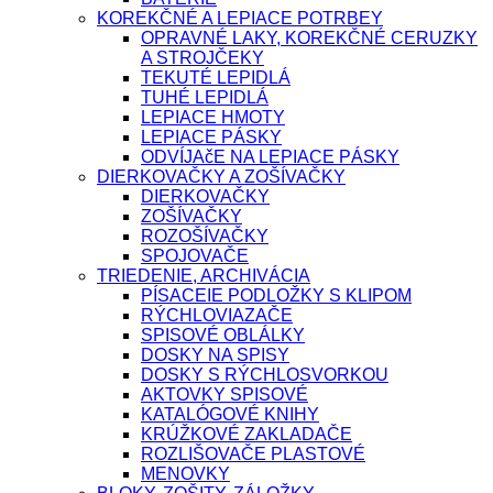
KOREKČNÉ A LEPIACE POTRBEY
OPRAVNÉ LAKY, KOREKČNÉ CERUZKY
A STROJČEKY
TEKUTÉ LEPIDLÁ
TUHÉ LEPIDLÁ
LEPIACE HMOTY
LEPIACE PÁSKY
ODVÍJAčE NA LEPIACE PÁSKY
DIERKOVAČKY A ZOŠÍVAČKY
DIERKOVAČKY
ZOŠÍVAČKY
ROZOŠÍVAČKY
SPOJOVAČE
TRIEDENIE, ARCHIVÁCIA
PÍSACEIE PODLOŽKY S KLIPOM
RÝCHLOVIAZAČE
SPISOVÉ OBLÁLKY
DOSKY NA SPISY
DOSKY S RÝCHLOSVORKOU
AKTOVKY SPISOVÉ
KATALÓGOVÉ KNIHY
KRÚŽKOVÉ ZAKLADAČE
ROZLIŠOVAČE PLASTOVÉ
MENOVKY