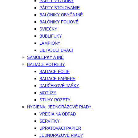
PÁRTY VÝZDOBY
PÁRTY STOLOVANIE
BALÓNIKY OBYČAJNÉ
BALÓNIKY FOLIOVÉ
SVIEČKY
BUBLIFUKY
LAMPIÓNY
LIETAJUCÍ DRACI
SAMOLEPKY A INÉ
BALIACE POTREBY
BALIACE FÓLIE
BALIACE PAPIERE
DARČEKOVÉ TAŠKY
MOTÚZY
STUHY ROZETY
HYGIENA, JEDNORÁZOVÉ RIADY
VRECIA NA ODPAD
SERVÍTKY
UPRATOVACÍ PAPIER
JEDNORAZOVÉ RIADY