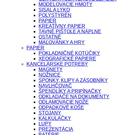
MODELOVACIE HMOTY
SISAL A LYKO
POLYSTYRÉN
PAPIER
KREATÍVNY PAPIER
TAVNÉ PIŠTOLE A NÁPLNE
OSTATNÉ
MAĽOVÁNKY A HRY
PAPIER
POKLADNIČNÉ KOTÚČIKY
XEOGRAFICKÉ PAPIERE
KANCELÁRSKE POTREBY
MAGNETY
NOŽNICE
SPONKY, KLIPY A ZÁSOBNÍKY
NAVLHČOVAČ
ŠPENDLÍKY A PRIPÍNAČKY
ODKLADAČE NA DOKUMENTY
ODLAMOVACIE NOŽE
ODPADKOVÉ KOŠE
STOJANY
KALKULAČKY
LUPY
PREZENTÁCIA
BATÉRIE