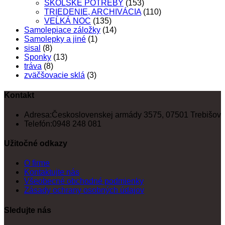
ŠKOLSKÉ POTREBY
(153)
TRIEDENIE, ARCHIVÁCIA
(110)
VEĹKÁ NOC
(135)
Samolepiace záložky
(14)
Samolepky a jiné
(1)
sisal
(8)
Sponky
(13)
tráva
(8)
zväčšovacie sklá
(3)
Kontakt
Adresa:
Československej armády 3575, 07501 Trebišov
Telefón:
0948 248 081
Užitočné odkazy
O firme
Kontaktujte nás
Všeobecné obchodné podmienky
Zásady ochrany osobných údajov
Sledujte nás