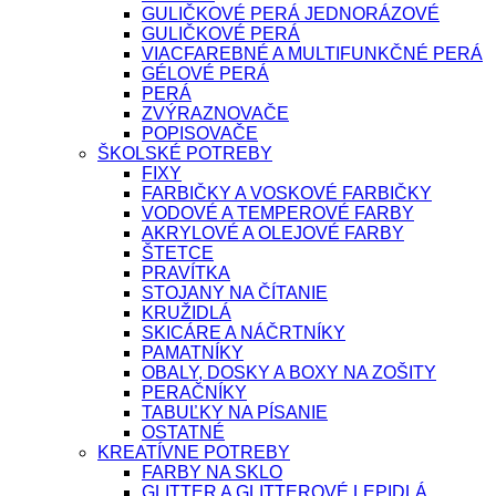
GULIČKOVÉ PERÁ JEDNORÁZOVÉ
GULIČKOVÉ PERÁ
VIACFAREBNÉ A MULTIFUNKČNÉ PERÁ
GÉLOVÉ PERÁ
PERÁ
ZVÝRAZNOVAČE
POPISOVAČE
ŠKOLSKÉ POTREBY
FIXY
FARBIČKY A VOSKOVÉ FARBIČKY
VODOVÉ A TEMPEROVÉ FARBY
AKRYLOVÉ A OLEJOVÉ FARBY
ŠTETCE
PRAVÍTKA
STOJANY NA ČÍTANIE
KRUŽIDLÁ
SKICÁRE A NÁČRTNÍKY
PAMATNÍKY
OBALY, DOSKY A BOXY NA ZOŠITY
PERAČNÍKY
TABUĽKY NA PÍSANIE
OSTATNÉ
KREATÍVNE POTREBY
FARBY NA SKLO
GLITTER A GLITTEROVÉ LEPIDLÁ