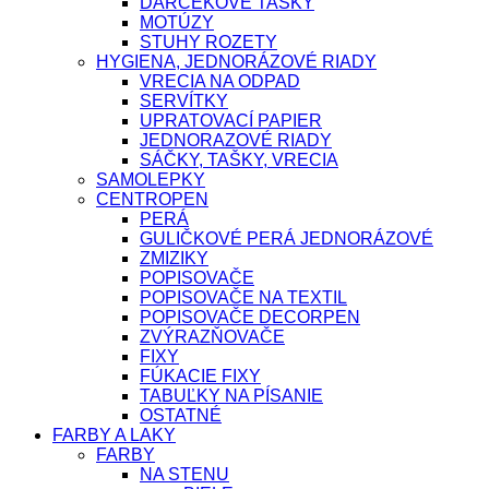
DARČEKOVÉ TAŠKY
MOTÚZY
STUHY ROZETY
HYGIENA, JEDNORÁZOVÉ RIADY
VRECIA NA ODPAD
SERVÍTKY
UPRATOVACÍ PAPIER
JEDNORAZOVÉ RIADY
SÁČKY, TAŠKY, VRECIA
SAMOLEPKY
CENTROPEN
PERÁ
GULIČKOVÉ PERÁ JEDNORÁZOVÉ
ZMIZIKY
POPISOVAČE
POPISOVAČE NA TEXTIL
POPISOVAČE DECORPEN
ZVÝRAZŇOVAČE
FIXY
FÚKACIE FIXY
TABUĽKY NA PÍSANIE
OSTATNÉ
FARBY A LAKY
FARBY
NA STENU