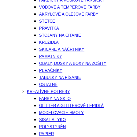
FARBIČKY A VOSKOVÉ FARBIČKY
VODOVÉ A TEMPEROVÉ FARBY
AKRYLOVÉ A OLEJOVÉ FARBY
ŠTETCE
PRAVÍTKA
STOJANY NA ČÍTANIE
KRUŽIDLÁ
SKICÁRE A NÁČRTNÍKY
PAMATNÍKY
OBALY, DOSKY A BOXY NA ZOŠITY
PERAČNÍKY
TABUĽKY NA PÍSANIE
OSTATNÉ
KREATÍVNE POTREBY
FARBY NA SKLO
GLITTER A GLITTEROVÉ LEPIDLÁ
MODELOVACIE HMOTY
SISAL A LYKO
POLYSTYRÉN
PAPIER