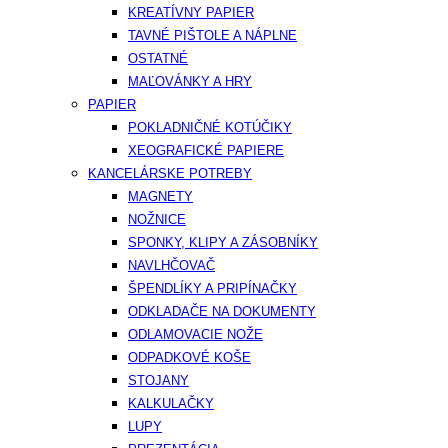
KREATÍVNY PAPIER
TAVNÉ PIŠTOLE A NÁPLNE
OSTATNÉ
MAĽOVÁNKY A HRY
PAPIER
POKLADNIČNÉ KOTÚČIKY
XEOGRAFICKÉ PAPIERE
KANCELÁRSKE POTREBY
MAGNETY
NOŽNICE
SPONKY, KLIPY A ZÁSOBNÍKY
NAVLHČOVAČ
ŠPENDLÍKY A PRIPÍNAČKY
ODKLADAČE NA DOKUMENTY
ODLAMOVACIE NOŽE
ODPADKOVÉ KOŠE
STOJANY
KALKULAČKY
LUPY