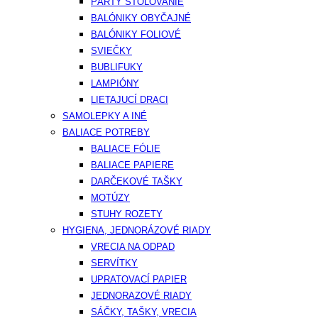
PÁRTY STOLOVANIE
BALÓNIKY OBYČAJNÉ
BALÓNIKY FOLIOVÉ
SVIEČKY
BUBLIFUKY
LAMPIÓNY
LIETAJUCÍ DRACI
SAMOLEPKY A INÉ
BALIACE POTREBY
BALIACE FÓLIE
BALIACE PAPIERE
DARČEKOVÉ TAŠKY
MOTÚZY
STUHY ROZETY
HYGIENA, JEDNORÁZOVÉ RIADY
VRECIA NA ODPAD
SERVÍTKY
UPRATOVACÍ PAPIER
JEDNORAZOVÉ RIADY
SÁČKY, TAŠKY, VRECIA