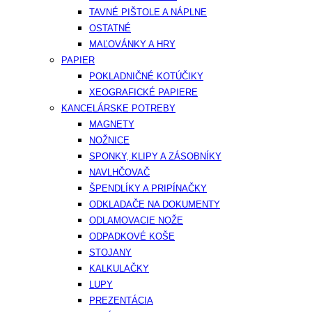
TAVNÉ PIŠTOLE A NÁPLNE
OSTATNÉ
MAĽOVÁNKY A HRY
PAPIER
POKLADNIČNÉ KOTÚČIKY
XEOGRAFICKÉ PAPIERE
KANCELÁRSKE POTREBY
MAGNETY
NOŽNICE
SPONKY, KLIPY A ZÁSOBNÍKY
NAVLHČOVAČ
ŠPENDLÍKY A PRIPÍNAČKY
ODKLADAČE NA DOKUMENTY
ODLAMOVACIE NOŽE
ODPADKOVÉ KOŠE
STOJANY
KALKULAČKY
LUPY
PREZENTÁCIA