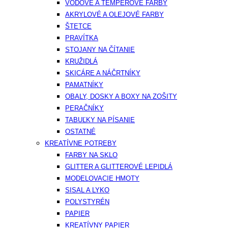
VODOVÉ A TEMPEROVÉ FARBY
AKRYLOVÉ A OLEJOVÉ FARBY
ŠTETCE
PRAVÍTKA
STOJANY NA ČÍTANIE
KRUŽIDLÁ
SKICÁRE A NÁČRTNÍKY
PAMATNÍKY
OBALY, DOSKY A BOXY NA ZOŠITY
PERAČNÍKY
TABUĽKY NA PÍSANIE
OSTATNÉ
KREATÍVNE POTREBY
FARBY NA SKLO
GLITTER A GLITTEROVÉ LEPIDLÁ
MODELOVACIE HMOTY
SISAL A LYKO
POLYSTYRÉN
PAPIER
KREATÍVNY PAPIER