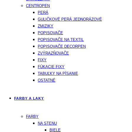
CENTROPEN
PERÁ
GULIČKOVÉ PERÁ JEDNORÁZOVÉ
ZMIZIKY
POPISOVAČE
POPISOVAČE NA TEXTIL
POPISOVAČE DECORPEN
ZVÝRAZŇOVAČE
FIXY
FÚKACIE FIXY
TABUĽKY NA PÍSANIE
OSTATNÉ
FARBY A LAKY
FARBY
NA STENU
BIELE