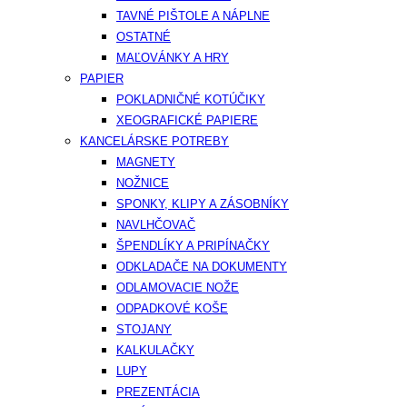
TAVNÉ PIŠTOLE A NÁPLNE
OSTATNÉ
MAĽOVÁNKY A HRY
PAPIER
POKLADNIČNÉ KOTÚČIKY
XEOGRAFICKÉ PAPIERE
KANCELÁRSKE POTREBY
MAGNETY
NOŽNICE
SPONKY, KLIPY A ZÁSOBNÍKY
NAVLHČOVAČ
ŠPENDLÍKY A PRIPÍNAČKY
ODKLADAČE NA DOKUMENTY
ODLAMOVACIE NOŽE
ODPADKOVÉ KOŠE
STOJANY
KALKULAČKY
LUPY
PREZENTÁCIA