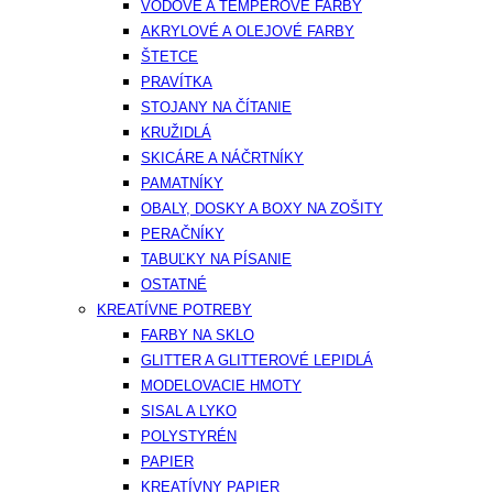
VODOVÉ A TEMPEROVÉ FARBY
AKRYLOVÉ A OLEJOVÉ FARBY
ŠTETCE
PRAVÍTKA
STOJANY NA ČÍTANIE
KRUŽIDLÁ
SKICÁRE A NÁČRTNÍKY
PAMATNÍKY
OBALY, DOSKY A BOXY NA ZOŠITY
PERAČNÍKY
TABUĽKY NA PÍSANIE
OSTATNÉ
KREATÍVNE POTREBY
FARBY NA SKLO
GLITTER A GLITTEROVÉ LEPIDLÁ
MODELOVACIE HMOTY
SISAL A LYKO
POLYSTYRÉN
PAPIER
KREATÍVNY PAPIER