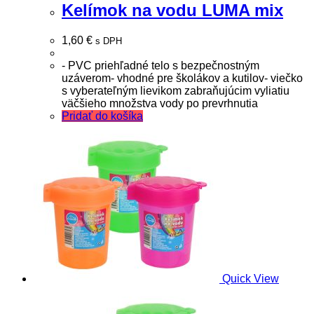
Kelímok na vodu LUMA mix
1,60
€
s DPH
- PVC priehľadné telo s bezpečnostným
uzáverom- vhodné pre školákov a kutilov- viečko
s vyberateľným lievikom zabraňujúcim vyliatiu
väčšieho množstva vody po prevrhnutia
Pridať do košíka
Quick View