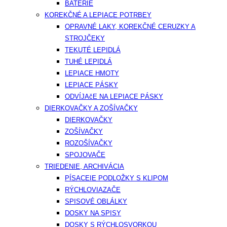
BATÉRIE
KOREKČNÉ A LEPIACE POTRBEY
OPRAVNÉ LAKY, KOREKČNÉ CERUZKY A
STROJČEKY
TEKUTÉ LEPIDLÁ
TUHÉ LEPIDLÁ
LEPIACE HMOTY
LEPIACE PÁSKY
ODVÍJAčE NA LEPIACE PÁSKY
DIERKOVAČKY A ZOŠÍVAČKY
DIERKOVAČKY
ZOŠÍVAČKY
ROZOŠÍVAČKY
SPOJOVAČE
TRIEDENIE, ARCHIVÁCIA
PÍSACEIE PODLOŽKY S KLIPOM
RÝCHLOVIAZAČE
SPISOVÉ OBLÁLKY
DOSKY NA SPISY
DOSKY S RÝCHLOSVORKOU