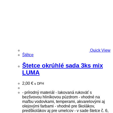
Quick View
Štětce
Štetce okrúhlé sada 3ks mix
LUMA
2,00
€
s DPH
- prírodný materiál - lakovaná rukoväť s
bezšvovou hliníkovou púzdrom - vhodné na
maľbu vodovkami, temperami, akvarelovými aj
olejovými farbami - vhodné pre školákov,
predškolákov aj pre umelcov - v sade štetce č. 6,