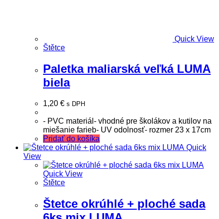
Quick View
Štětce
Paletka maliarská veľká LUMA
biela
1,20
€
s DPH
- PVC materiál- vhodné pre školákov a kutilov na
miešanie farieb- UV odolnosť- rozmer 23 x 17cm
Pridať do košíka
Quick
View
Quick View
Štětce
Štetce okrúhlé + ploché sada
6ks mix LUMA