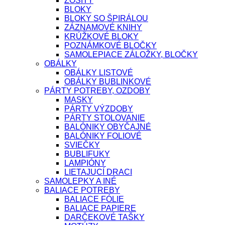
ZOŠITY
BLOKY
BLOKY SO ŠPIRÁLOU
ZÁZNAMOVÉ KNIHY
KRÚŽKOVÉ BLOKY
POZNÁMKOVÉ BLOČKY
SAMOLEPIACE ZÁLOŽKY, BLOČKY
OBÁLKY
OBÁLKY LISTOVÉ
OBÁLKY BUBLINKOVÉ
PÁRTY POTREBY, OZDOBY
MASKY
PÁRTY VÝZDOBY
PÁRTY STOLOVANIE
BALÓNIKY OBYČAJNÉ
BALÓNIKY FOLIOVÉ
SVIEČKY
BUBLIFUKY
LAMPIÓNY
LIETAJUCÍ DRACI
SAMOLEPKY A INÉ
BALIACE POTREBY
BALIACE FÓLIE
BALIACE PAPIERE
DARČEKOVÉ TAŠKY