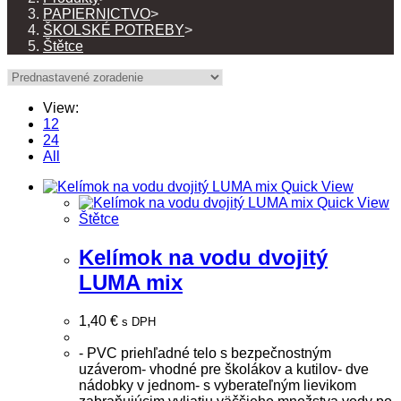
PAPIERNICTVO
>
ŠKOLSKÉ POTREBY
>
Štětce
View:
12
24
All
Quick View
Quick View
Štětce
Kelímok na vodu dvojitý
LUMA mix
1,40
€
s DPH
- PVC priehľadné telo s bezpečnostným
uzáverom- vhodné pre školákov a kutilov- dve
nádobky v jednom- s vyberateľným lievikom