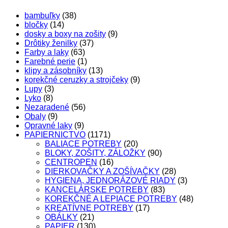
bambuľky
(38)
bločky
(14)
dosky a boxy na zošity
(9)
Drôtiky ženilky
(37)
Farby a laky
(63)
Farebné perie
(1)
klipy a zásobníky
(13)
korekčné ceruzky a strojčeky
(9)
Lupy
(3)
Lyko
(8)
Nezaradené
(56)
Obaly
(9)
Opravné laky
(9)
PAPIERNICTVO
(1171)
BALIACE POTREBY
(20)
BLOKY, ZOŠITY, ZÁLOŽKY
(90)
CENTROPEN
(16)
DIERKOVAČKY A ZOŠÍVAČKY
(28)
HYGIENA, JEDNORÁZOVÉ RIADY
(3)
KANCELÁRSKE POTREBY
(83)
KOREKČNÉ A LEPIACE POTREBY
(48)
KREATÍVNE POTREBY
(17)
OBÁLKY
(21)
PAPIER
(130)