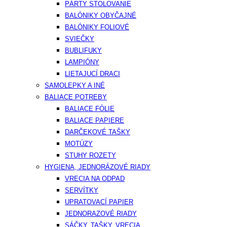
PÁRTY STOLOVANIE
BALÓNIKY OBYČAJNÉ
BALÓNIKY FOLIOVÉ
SVIEČKY
BUBLIFUKY
LAMPIÓNY
LIETAJUCÍ DRACI
SAMOLEPKY A INÉ
BALIACE POTREBY
BALIACE FÓLIE
BALIACE PAPIERE
DARČEKOVÉ TAŠKY
MOTÚZY
STUHY ROZETY
HYGIENA, JEDNORÁZOVÉ RIADY
VRECIA NA ODPAD
SERVÍTKY
UPRATOVACÍ PAPIER
JEDNORAZOVÉ RIADY
SÁČKY, TAŠKY, VRECIA