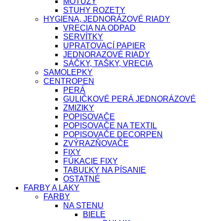
MOTÚZY
STUHY ROZETY
HYGIENA, JEDNORÁZOVÉ RIADY
VRECIA NA ODPAD
SERVÍTKY
UPRATOVACÍ PAPIER
JEDNORAZOVÉ RIADY
SÁČKY, TAŠKY, VRECIA
SAMOLEPKY
CENTROPEN
PERÁ
GULIČKOVÉ PERÁ JEDNORÁZOVÉ
ZMIZIKY
POPISOVAČE
POPISOVAČE NA TEXTIL
POPISOVAČE DECORPEN
ZVÝRAZŇOVAČE
FIXY
FÚKACIE FIXY
TABUĽKY NA PÍSANIE
OSTATNÉ
FARBY A LAKY
FARBY
NA STENU
BIELE