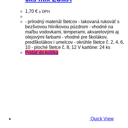
1,70
€
s DPH
- prírodný materiál štetcov - lakovaná rukoväť s
bezšvovou hliníkovou púzdrom - vhodné na
maľbu vodovkami, temperami, akvarelovými aj
olejovými farbami - vhodné pre školákov,
predškolákov i umelcov - okrúhle štetce č. 2, 4, 6,
10 - ploché štetce č. 8, 12 V kartóne: 24 ks
Pridať do košíka
Quick View