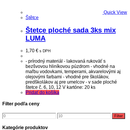
Quick View
Štětce
Štetce ploché sada 3ks mix
LUMA
1,70
€
s DPH
- prírodný materiál - lakovaná rukoväť s
bezšvovou hliníkovou púzdrom - vhodné na
maľbu vodovkami, temperami, akvarelovými aj
olejovými farbami - vhodné pre školákov,
predškolákov aj pre umelcov - v sade ploché
štetce č. 6, 10, 12 V kartóne: 20 ks
Pridať do košíka
Filter podľa ceny
Minimálna
Maximálna
Filter
cena
cena
Kategórie produktov