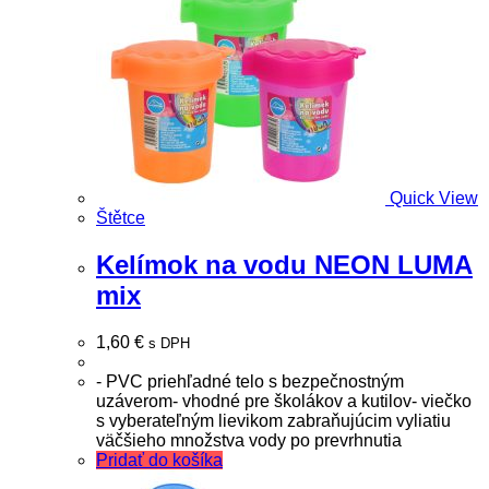
Quick View
Štětce
Kelímok na vodu NEON LUMA
mix
1,60
€
s DPH
- PVC priehľadné telo s bezpečnostným
uzáverom- vhodné pre školákov a kutilov- viečko
s vyberateľným lievikom zabraňujúcim vyliatiu
väčšieho množstva vody po prevrhnutia
Pridať do košíka