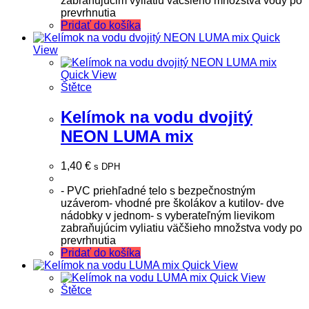
zabraňujúcim vyliatiu väčšieho množstva vody po
prevrhnutia
Pridať do košíka
Quick
View
Quick View
Štětce
Kelímok na vodu dvojitý
NEON LUMA mix
1,40
€
s DPH
- PVC priehľadné telo s bezpečnostným
uzáverom- vhodné pre školákov a kutilov- dve
nádobky v jednom- s vyberateľným lievikom
zabraňujúcim vyliatiu väčšieho množstva vody po
prevrhnutia
Pridať do košíka
Quick View
Quick View
Štětce