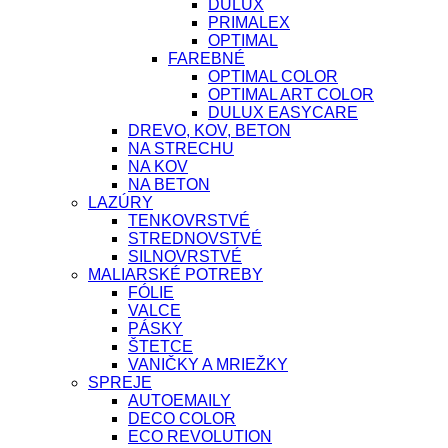
DULUX
PRIMALEX
OPTIMAL
FAREBNÉ
OPTIMAL COLOR
OPTIMAL ART COLOR
DULUX EASYCARE
DREVO, KOV, BETON
NA STRECHU
NA KOV
NA BETON
LAZÚRY
TENKOVRSTVÉ
STREDNOVSTVÉ
SILNOVRSTVÉ
MALIARSKÉ POTREBY
FÓLIE
VALCE
PÁSKY
ŠTETCE
VANIČKY A MRIEŽKY
SPREJE
AUTOEMAILY
DECO COLOR
ECO REVOLUTION