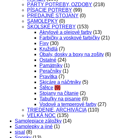
PÁRTY POTREBY, OZDOBY
(218)
PÍSACIE POTREBY
(99)
PREDAJNÉ STOJANY
(0)
SAMOLEPKY
(0)
ŠKOLSKÉ POTREBY
(153)
Akrylové a olejové farby
(13)
Farbičky a voskové farbičky
(21)
Fixy
(30)
Kružidlá
(7)
Obaly, dosky a boxy na zošity
(6)
Ostatné
(24)
Pamätníky
(1)
Peračníky
(1)
Pravítka
(7)
Skicáre a náčrtníky
(5)
Štětce
(9)
Stojany na čítanie
(2)
Tabuľky na pisanie
(0)
Vodové a temperové farby
(27)
TRIEDENIE, ARCHIVÁCIA
(110)
VEĹKÁ NOC
(135)
Samolepiace záložky
(14)
Samolepky a jiné
(1)
sisal
(8)
Sponky
(13)