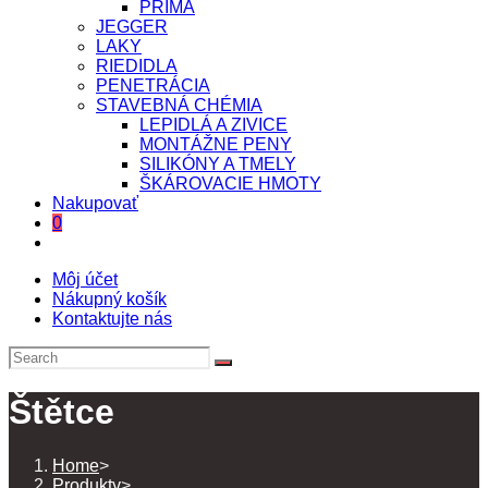
PRIMA
JEGGER
LAKY
RIEDIDLA
PENETRÁCIA
STAVEBNÁ CHÉMIA
LEPIDLÁ A ZIVICE
MONTÁŽNE PENY
SILIKÓNY A TMELY
ŠKÁROVACIE HMOTY
Nakupovať
0
Toggle
website
Môj účet
search
Nákupný košík
Kontaktujte nás
Štětce
Home
>
Produkty
>