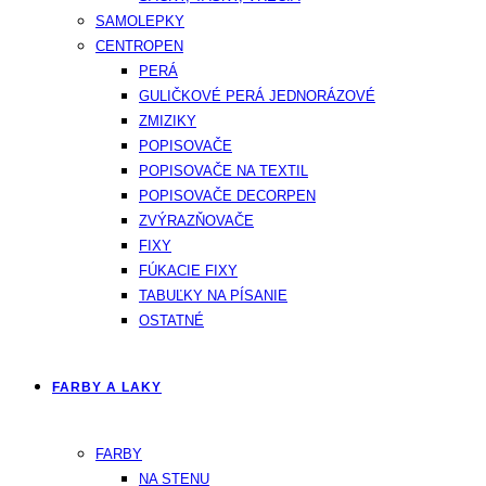
SAMOLEPKY
CENTROPEN
PERÁ
GULIČKOVÉ PERÁ JEDNORÁZOVÉ
ZMIZIKY
POPISOVAČE
POPISOVAČE NA TEXTIL
POPISOVAČE DECORPEN
ZVÝRAZŇOVAČE
FIXY
FÚKACIE FIXY
TABUĽKY NA PÍSANIE
OSTATNÉ
FARBY A LAKY
FARBY
NA STENU