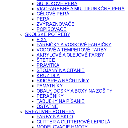
GULIČKOVÉ PERÁ
VIACFAREBNÉ A MULTIFUNKČNÉ PERÁ
GÉLOVÉ PERÁ
PERÁ
ZVÝRAZNOVAČE
POPISOVAČE
ŠKOLSKÉ POTREBY
FIXY
FARBIČKY A VOSKOVÉ FARBIČKY
VODOVÉ A TEMPEROVÉ FARBY
AKRYLOVÉ A OLEJOVÉ FARBY
ŠTETCE
PRAVÍTKA
STOJANY NA ČÍTANIE
KRUŽIDLÁ
SKICÁRE A NÁČRTNÍKY
PAMATNÍKY
OBALY, DOSKY A BOXY NA ZOŠITY
PERAČNÍKY
TABUĽKY NA PÍSANIE
OSTATNÉ
KREATÍVNE POTREBY
FARBY NA SKLO
GLITTER A GLITTEROVÉ LEPIDLÁ
MODELOVACIE HMOTY