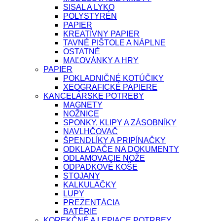
SISAL A LYKO
POLYSTYRÉN
PAPIER
KREATÍVNY PAPIER
TAVNÉ PIŠTOLE A NÁPLNE
OSTATNÉ
MAĽOVÁNKY A HRY
PAPIER
POKLADNIČNÉ KOTÚČIKY
XEOGRAFICKÉ PAPIERE
KANCELÁRSKE POTREBY
MAGNETY
NOŽNICE
SPONKY, KLIPY A ZÁSOBNÍKY
NAVLHČOVAČ
ŠPENDLÍKY A PRIPÍNAČKY
ODKLADAČE NA DOKUMENTY
ODLAMOVACIE NOŽE
ODPADKOVÉ KOŠE
STOJANY
KALKULAČKY
LUPY
PREZENTÁCIA
BATÉRIE
KOREKČNÉ A LEPIACE POTRBEY