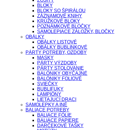
ZOŠITY
BLOKY
BLOKY SO ŠPIRÁLOU
ZÁZNAMOVÉ KNIHY
KRÚŽKOVÉ BLOKY
POZNÁMKOVÉ BLOČKY
SAMOLEPIACE ZÁLOŽKY, BLOČKY
OBÁLKY
OBÁLKY LISTOVÉ
OBÁLKY BUBLINKOVÉ
PÁRTY POTREBY, OZDOBY
MASKY
PÁRTY VÝZDOBY
PÁRTY STOLOVANIE
BALÓNIKY OBYČAJNÉ
BALÓNIKY FOLIOVÉ
SVIEČKY
BUBLIFUKY
LAMPIÓNY
LIETAJUCÍ DRACI
SAMOLEPKY A INÉ
BALIACE POTREBY
BALIACE FÓLIE
BALIACE PAPIERE
DARČEKOVÉ TAŠKY