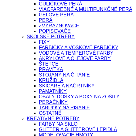
GULIČKOVÉ PERÁ
VIACFAREBNÉ A MULTIFUNKČNÉ PERÁ
GÉLOVÉ PERÁ
PERÁ
ZVÝRAZNOVAČE
POPISOVAČE
ŠKOLSKÉ POTREBY
FIXY
FARBIČKY A VOSKOVÉ FARBIČKY
VODOVÉ A TEMPEROVÉ FARBY
AKRYLOVÉ A OLEJOVÉ FARBY
ŠTETCE
PRAVÍTKA
STOJANY NA ČÍTANIE
KRUŽIDLÁ
SKICÁRE A NÁČRTNÍKY
PAMATNÍKY
OBALY, DOSKY A BOXY NA ZOŠITY
PERAČNÍKY
TABUĽKY NA PÍSANIE
OSTATNÉ
KREATÍVNE POTREBY
FARBY NA SKLO
GLITTER A GLITTEROVÉ LEPIDLÁ
MODELOVACIE HMOTY