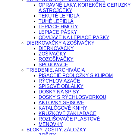
OPRAVNÉ LAKY, KOREKČNÉ CERUZKY
A STROJČEKY
TEKUTÉ LEPIDLÁ
TUHÉ LEPIDLÁ
LEPIACE HMOTY
LEPIACE PÁSKY
ODVÍJAčE NA LEPIACE PÁSKY
DIERKOVAČKY A ZOŠÍVAČKY
DIERKOVAČKY
ZOŠÍVAČKY
ROZOŠÍVAČKY
SPOJOVAČE
TRIEDENIE, ARCHIVÁCIA
PÍSACEIE PODLOŽKY S KLIPOM
RÝCHLOVIAZAČE
SPISOVÉ OBLÁLKY
DOSKY NA SPISY
DOSKY S RÝCHLOSVORKOU
AKTOVKY SPISOVÉ
KATALÓGOVÉ KNIHY
KRÚŽKOVÉ ZAKLADAČE
ROZLIŠOVAČE PLASTOVÉ
MENOVKY
BLOKY, ZOŠITY, ZÁLOŽKY