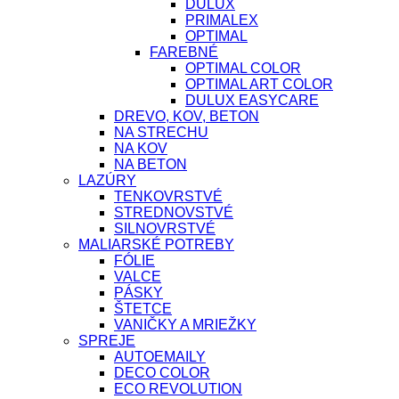
DULUX
PRIMALEX
OPTIMAL
FAREBNÉ
OPTIMAL COLOR
OPTIMAL ART COLOR
DULUX EASYCARE
DREVO, KOV, BETON
NA STRECHU
NA KOV
NA BETON
LAZÚRY
TENKOVRSTVÉ
STREDNOVSTVÉ
SILNOVRSTVÉ
MALIARSKÉ POTREBY
FÓLIE
VALCE
PÁSKY
ŠTETCE
VANIČKY A MRIEŽKY
SPREJE
AUTOEMAILY
DECO COLOR
ECO REVOLUTION