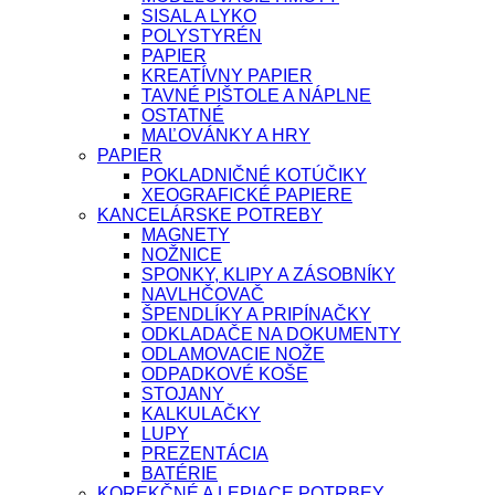
SISAL A LYKO
POLYSTYRÉN
PAPIER
KREATÍVNY PAPIER
TAVNÉ PIŠTOLE A NÁPLNE
OSTATNÉ
MAĽOVÁNKY A HRY
PAPIER
POKLADNIČNÉ KOTÚČIKY
XEOGRAFICKÉ PAPIERE
KANCELÁRSKE POTREBY
MAGNETY
NOŽNICE
SPONKY, KLIPY A ZÁSOBNÍKY
NAVLHČOVAČ
ŠPENDLÍKY A PRIPÍNAČKY
ODKLADAČE NA DOKUMENTY
ODLAMOVACIE NOŽE
ODPADKOVÉ KOŠE
STOJANY
KALKULAČKY
LUPY
PREZENTÁCIA
BATÉRIE
KOREKČNÉ A LEPIACE POTRBEY