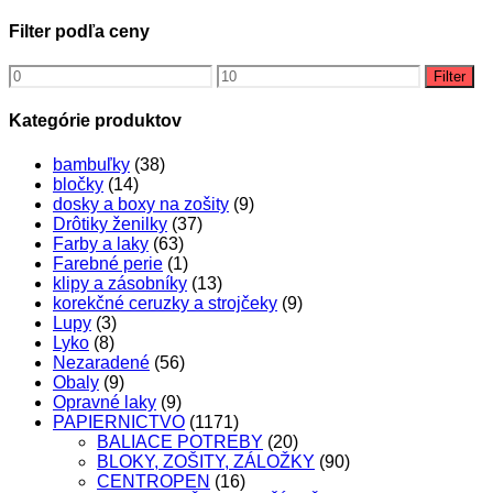
Filter podľa ceny
Minimálna
Maximálna
Filter
cena
cena
Kategórie produktov
bambuľky
(38)
bločky
(14)
dosky a boxy na zošity
(9)
Drôtiky ženilky
(37)
Farby a laky
(63)
Farebné perie
(1)
klipy a zásobníky
(13)
korekčné ceruzky a strojčeky
(9)
Lupy
(3)
Lyko
(8)
Nezaradené
(56)
Obaly
(9)
Opravné laky
(9)
PAPIERNICTVO
(1171)
BALIACE POTREBY
(20)
BLOKY, ZOŠITY, ZÁLOŽKY
(90)
CENTROPEN
(16)