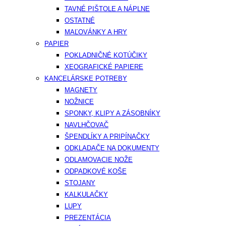
TAVNÉ PIŠTOLE A NÁPLNE
OSTATNÉ
MAĽOVÁNKY A HRY
PAPIER
POKLADNIČNÉ KOTÚČIKY
XEOGRAFICKÉ PAPIERE
KANCELÁRSKE POTREBY
MAGNETY
NOŽNICE
SPONKY, KLIPY A ZÁSOBNÍKY
NAVLHČOVAČ
ŠPENDLÍKY A PRIPÍNAČKY
ODKLADAČE NA DOKUMENTY
ODLAMOVACIE NOŽE
ODPADKOVÉ KOŠE
STOJANY
KALKULAČKY
LUPY
PREZENTÁCIA