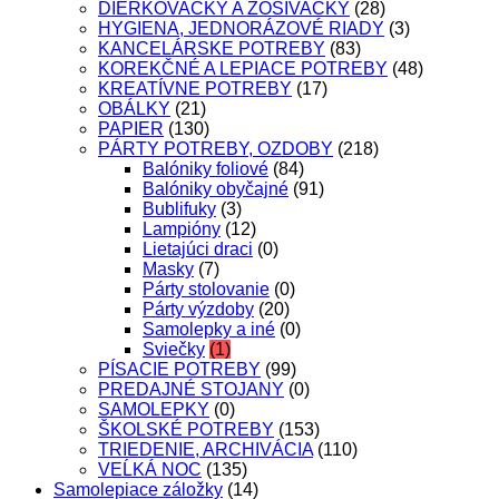
DIERKOVAČKY A ZOŠÍVAČKY
(28)
HYGIENA, JEDNORÁZOVÉ RIADY
(3)
KANCELÁRSKE POTREBY
(83)
KOREKČNÉ A LEPIACE POTREBY
(48)
KREATÍVNE POTREBY
(17)
OBÁLKY
(21)
PAPIER
(130)
PÁRTY POTREBY, OZDOBY
(218)
Balóniky foliové
(84)
Balóniky obyčajné
(91)
Bublifuky
(3)
Lampióny
(12)
Lietajúci draci
(0)
Masky
(7)
Párty stolovanie
(0)
Párty výzdoby
(20)
Samolepky a iné
(0)
Sviečky
(1)
PÍSACIE POTREBY
(99)
PREDAJNÉ STOJANY
(0)
SAMOLEPKY
(0)
ŠKOLSKÉ POTREBY
(153)
TRIEDENIE, ARCHIVÁCIA
(110)
VEĹKÁ NOC
(135)
Samolepiace záložky
(14)