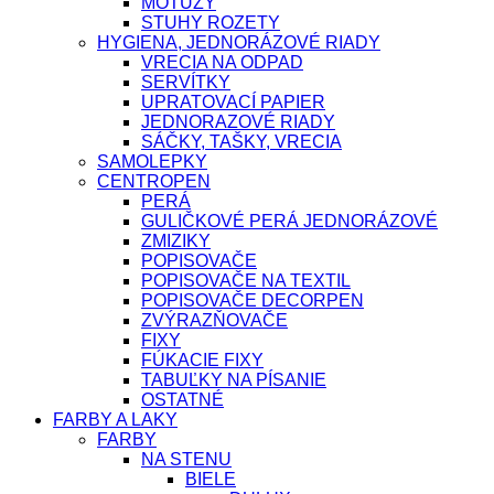
MOTÚZY
STUHY ROZETY
HYGIENA, JEDNORÁZOVÉ RIADY
VRECIA NA ODPAD
SERVÍTKY
UPRATOVACÍ PAPIER
JEDNORAZOVÉ RIADY
SÁČKY, TAŠKY, VRECIA
SAMOLEPKY
CENTROPEN
PERÁ
GULIČKOVÉ PERÁ JEDNORÁZOVÉ
ZMIZIKY
POPISOVAČE
POPISOVAČE NA TEXTIL
POPISOVAČE DECORPEN
ZVÝRAZŇOVAČE
FIXY
FÚKACIE FIXY
TABUĽKY NA PÍSANIE
OSTATNÉ
FARBY A LAKY
FARBY
NA STENU
BIELE