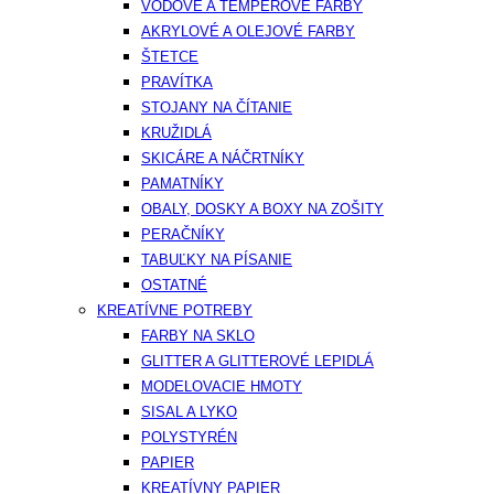
VODOVÉ A TEMPEROVÉ FARBY
AKRYLOVÉ A OLEJOVÉ FARBY
ŠTETCE
PRAVÍTKA
STOJANY NA ČÍTANIE
KRUŽIDLÁ
SKICÁRE A NÁČRTNÍKY
PAMATNÍKY
OBALY, DOSKY A BOXY NA ZOŠITY
PERAČNÍKY
TABUĽKY NA PÍSANIE
OSTATNÉ
KREATÍVNE POTREBY
FARBY NA SKLO
GLITTER A GLITTEROVÉ LEPIDLÁ
MODELOVACIE HMOTY
SISAL A LYKO
POLYSTYRÉN
PAPIER
KREATÍVNY PAPIER