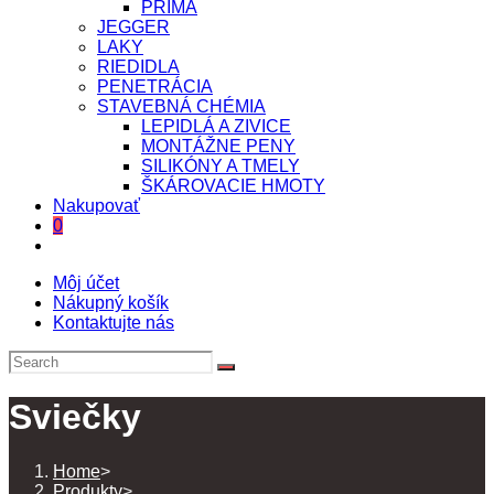
PRIMA
JEGGER
LAKY
RIEDIDLA
PENETRÁCIA
STAVEBNÁ CHÉMIA
LEPIDLÁ A ZIVICE
MONTÁŽNE PENY
SILIKÓNY A TMELY
ŠKÁROVACIE HMOTY
Nakupovať
0
Toggle
website
Môj účet
search
Nákupný košík
Kontaktujte nás
Sviečky
Home
>
Produkty
>