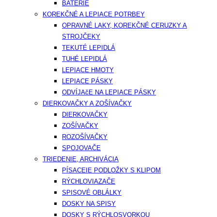
BATÉRIE
KOREKČNÉ A LEPIACE POTRBEY
OPRAVNÉ LAKY, KOREKČNÉ CERUZKY A
STROJČEKY
TEKUTÉ LEPIDLÁ
TUHÉ LEPIDLÁ
LEPIACE HMOTY
LEPIACE PÁSKY
ODVÍJAčE NA LEPIACE PÁSKY
DIERKOVAČKY A ZOŠÍVAČKY
DIERKOVAČKY
ZOŠÍVAČKY
ROZOŠÍVAČKY
SPOJOVAČE
TRIEDENIE, ARCHIVÁCIA
PÍSACEIE PODLOŽKY S KLIPOM
RÝCHLOVIAZAČE
SPISOVÉ OBLÁLKY
DOSKY NA SPISY
DOSKY S RÝCHLOSVORKOU