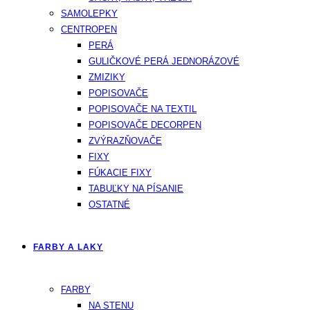
SAMOLEPKY
CENTROPEN
PERÁ
GULIČKOVÉ PERÁ JEDNORÁZOVÉ
ZMIZIKY
POPISOVAČE
POPISOVAČE NA TEXTIL
POPISOVAČE DECORPEN
ZVÝRAZŇOVAČE
FIXY
FÚKACIE FIXY
TABUĽKY NA PÍSANIE
OSTATNÉ
FARBY A LAKY
FARBY
NA STENU