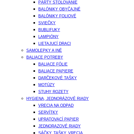
PÁRTY STOLOVANIE
BALÓNIKY OBYČAJNÉ
BALÓNIKY FOLIOVÉ
SVIEČKY
BUBLIFUKY
LAMPIÓNY
LIETAJUCÍ DRACI
SAMOLEPKY A INÉ
BALIACE POTREBY
BALIACE FÓLIE
BALIACE PAPIERE
DARČEKOVÉ TAŠKY
MOTÚZY
STUHY ROZETY
HYGIENA, JEDNORÁZOVÉ RIADY
VRECIA NA ODPAD
SERVÍTKY
UPRATOVACÍ PAPIER
JEDNORAZOVÉ RIADY
SÁČKY, TAŠKY, VRECIA