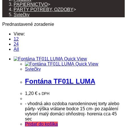
PAPIERNICTVO
>
PÁRTY POTREBY, OZDOBY
>
Sviečky
Prednastavené zoradenie
View:
12
24
All
Quick View
Quick View
Sviečky
Fontána TF01L LUMA
1,20
€
s DPH
- vhodná ako ozdoba narodeninovej torty alebo
párty- výška vrátane bodce 15 cm- po zapálení
vytvorí malý domáci ohňostroj- horenia cca 45
sec
Pridať do košíka