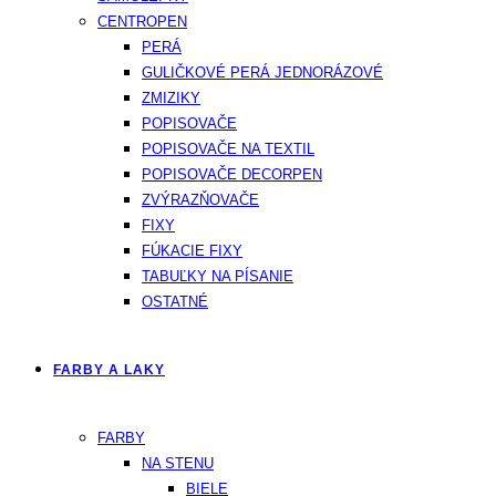
CENTROPEN
PERÁ
GULIČKOVÉ PERÁ JEDNORÁZOVÉ
ZMIZIKY
POPISOVAČE
POPISOVAČE NA TEXTIL
POPISOVAČE DECORPEN
ZVÝRAZŇOVAČE
FIXY
FÚKACIE FIXY
TABUĽKY NA PÍSANIE
OSTATNÉ
FARBY A LAKY
FARBY
NA STENU
BIELE