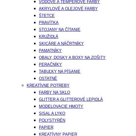
VODOVÉ A TEMPEROVÉ FARBY
AKRYLOVÉ A OLEJOVÉ FARBY
ŠTETCE
PRAVÍTKA
STOJANY NA ČÍTANIE
KRUŽIDLÁ
SKICÁRE A NÁČRTNÍKY
PAMATNÍKY
OBALY, DOSKY A BOXY NA ZOŠITY
PERAČNÍKY
TABUĽKY NA PÍSANIE
OSTATNÉ
KREATÍVNE POTREBY
FARBY NA SKLO
GLITTER A GLITTEROVÉ LEPIDLÁ
MODELOVACIE HMOTY
SISAL A LYKO
POLYSTYRÉN
PAPIER
KREATÍVNY PAPIER