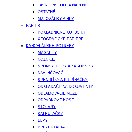
TAVNÉ PIŠTOLE A NÁPLNE
OSTATNÉ
MAĽOVÁNKY A HRY
PAPIER
POKLADNIČNÉ KOTÚČIKY
XEOGRAFICKÉ PAPIERE
KANCELÁRSKE POTREBY
MAGNETY
NOŽNICE
SPONKY, KLIPY A ZÁSOBNÍKY
NAVLHČOVAČ
ŠPENDLÍKY A PRIPÍNAČKY
ODKLADAČE NA DOKUMENTY
ODLAMOVACIE NOŽE
ODPADKOVÉ KOŠE
STOJANY
KALKULAČKY
LUPY
PREZENTÁCIA