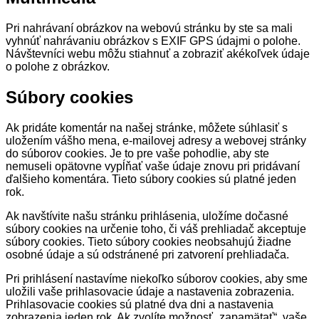
Pri nahrávaní obrázkov na webovú stránku by ste sa mali
vyhnúť nahrávaniu obrázkov s EXIF GPS údajmi o polohe.
Návštevníci webu môžu stiahnuť a zobraziť akékoľvek údaje
o polohe z obrázkov.
Súbory cookies
Ak pridáte komentár na našej stránke, môžete súhlasiť s
uložením vášho mena, e-mailovej adresy a webovej stránky
do súborov cookies. Je to pre vaše pohodlie, aby ste
nemuseli opätovne vypĺňať vaše údaje znovu pri pridávaní
ďalšieho komentára. Tieto súbory cookies sú platné jeden
rok.
Ak navštívite našu stránku prihlásenia, uložíme dočasné
súbory cookies na určenie toho, či váš prehliadač akceptuje
súbory cookies. Tieto súbory cookies neobsahujú žiadne
osobné údaje a sú odstránené pri zatvorení prehliadača.
Pri prihlásení nastavíme niekoľko súborov cookies, aby sme
uložili vaše prihlasovacie údaje a nastavenia zobrazenia.
Prihlasovacie cookies sú platné dva dni a nastavenia
zobrazenia jeden rok. Ak zvolíte možnosť „zapamätať“, vaše