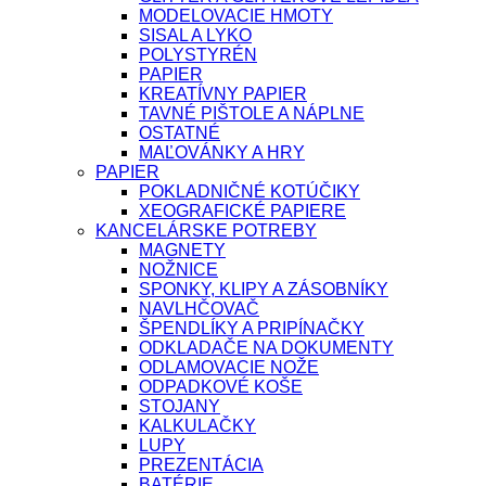
MODELOVACIE HMOTY
SISAL A LYKO
POLYSTYRÉN
PAPIER
KREATÍVNY PAPIER
TAVNÉ PIŠTOLE A NÁPLNE
OSTATNÉ
MAĽOVÁNKY A HRY
PAPIER
POKLADNIČNÉ KOTÚČIKY
XEOGRAFICKÉ PAPIERE
KANCELÁRSKE POTREBY
MAGNETY
NOŽNICE
SPONKY, KLIPY A ZÁSOBNÍKY
NAVLHČOVAČ
ŠPENDLÍKY A PRIPÍNAČKY
ODKLADAČE NA DOKUMENTY
ODLAMOVACIE NOŽE
ODPADKOVÉ KOŠE
STOJANY
KALKULAČKY
LUPY
PREZENTÁCIA
BATÉRIE