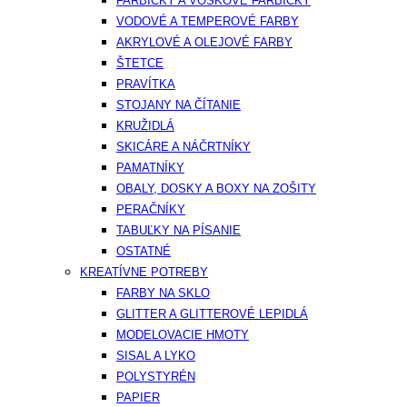
FARBIČKY A VOSKOVÉ FARBIČKY
VODOVÉ A TEMPEROVÉ FARBY
AKRYLOVÉ A OLEJOVÉ FARBY
ŠTETCE
PRAVÍTKA
STOJANY NA ČÍTANIE
KRUŽIDLÁ
SKICÁRE A NÁČRTNÍKY
PAMATNÍKY
OBALY, DOSKY A BOXY NA ZOŠITY
PERAČNÍKY
TABUĽKY NA PÍSANIE
OSTATNÉ
KREATÍVNE POTREBY
FARBY NA SKLO
GLITTER A GLITTEROVÉ LEPIDLÁ
MODELOVACIE HMOTY
SISAL A LYKO
POLYSTYRÉN
PAPIER