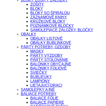
BLOKY, ZOŠITY, ZÁLOŽKY
ZOŠITY
BLOKY
BLOKY SO ŠPIRÁLOU
ZÁZNAMOVÉ KNIHY
KRÚŽKOVÉ BLOKY
POZNÁMKOVÉ BLOČKY
SAMOLEPIACE ZÁLOŽKY, BLOČKY
OBÁLKY
OBÁLKY LISTOVÉ
OBÁLKY BUBLINKOVÉ
PÁRTY POTREBY, OZDOBY
MASKY
PÁRTY VÝZDOBY
PÁRTY STOLOVANIE
BALÓNIKY OBYČAJNÉ
BALÓNIKY FOLIOVÉ
SVIEČKY
BUBLIFUKY
LAMPIÓNY
LIETAJUCÍ DRACI
SAMOLEPKY A INÉ
BALIACE POTREBY
BALIACE FÓLIE
BALIACE PAPIERE