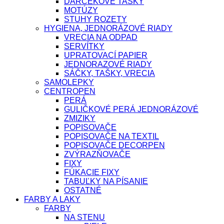
DARČEKOVÉ TAŠKY
MOTÚZY
STUHY ROZETY
HYGIENA, JEDNORÁZOVÉ RIADY
VRECIA NA ODPAD
SERVÍTKY
UPRATOVACÍ PAPIER
JEDNORAZOVÉ RIADY
SÁČKY, TAŠKY, VRECIA
SAMOLEPKY
CENTROPEN
PERÁ
GULIČKOVÉ PERÁ JEDNORÁZOVÉ
ZMIZIKY
POPISOVAČE
POPISOVAČE NA TEXTIL
POPISOVAČE DECORPEN
ZVÝRAZŇOVAČE
FIXY
FÚKACIE FIXY
TABUĽKY NA PÍSANIE
OSTATNÉ
FARBY A LAKY
FARBY
NA STENU