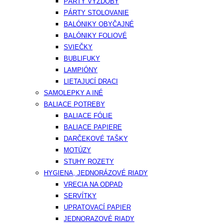
PÁRTY VÝZDOBY
PÁRTY STOLOVANIE
BALÓNIKY OBYČAJNÉ
BALÓNIKY FOLIOVÉ
SVIEČKY
BUBLIFUKY
LAMPIÓNY
LIETAJUCÍ DRACI
SAMOLEPKY A INÉ
BALIACE POTREBY
BALIACE FÓLIE
BALIACE PAPIERE
DARČEKOVÉ TAŠKY
MOTÚZY
STUHY ROZETY
HYGIENA, JEDNORÁZOVÉ RIADY
VRECIA NA ODPAD
SERVÍTKY
UPRATOVACÍ PAPIER
JEDNORAZOVÉ RIADY