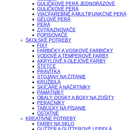
GULIČKOVÉ PERÁ JEDNORÁZOVÉ
GULIČKOVÉ PERÁ
VIACFAREBNÉ A MULTIFUNKČNÉ PERÁ
GÉLOVÉ PERÁ
PERÁ
ZVÝRAZNOVAČE
POPISOVAČE
ŠKOLSKÉ POTREBY
FIXY
FARBIČKY A VOSKOVÉ FARBIČKY
VODOVÉ A TEMPEROVÉ FARBY
AKRYLOVÉ A OLEJOVÉ FARBY
ŠTETCE
PRAVÍTKA
STOJANY NA ČÍTANIE
KRUŽIDLÁ
SKICÁRE A NÁČRTNÍKY
PAMATNÍKY
OBALY, DOSKY A BOXY NA ZOŠITY
PERAČNÍKY
TABUĽKY NA PÍSANIE
OSTATNÉ
KREATÍVNE POTREBY
FARBY NA SKLO
GLITTER A GLITTEROVÉ LEPIDLÁ