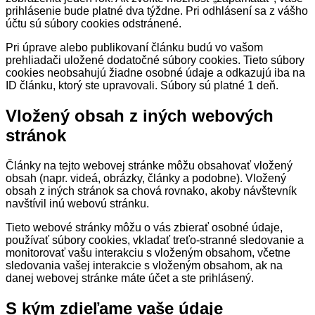
prihlásenie bude platné dva týždne. Pri odhlásení sa z vášho
účtu sú súbory cookies odstránené.
Pri úprave alebo publikovaní článku budú vo vašom
prehliadači uložené dodatočné súbory cookies. Tieto súbory
cookies neobsahujú žiadne osobné údaje a odkazujú iba na
ID článku, ktorý ste upravovali. Súbory sú platné 1 deň.
Vložený obsah z iných webových
stránok
Články na tejto webovej stránke môžu obsahovať vložený
obsah (napr. videá, obrázky, články a podobne). Vložený
obsah z iných stránok sa chová rovnako, akoby návštevník
navštívil inú webovú stránku.
Tieto webové stránky môžu o vás zbierať osobné údaje,
používať súbory cookies, vkladať treťo-stranné sledovanie a
monitorovať vašu interakciu s vloženým obsahom, včetne
sledovania vašej interakcie s vloženým obsahom, ak na
danej webovej stránke máte účet a ste prihlásený.
S kým zdieľame vaše údaje