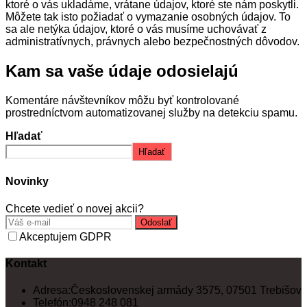
ktoré o vás ukladáme, vrátane údajov, ktoré ste nám poskytli.
Môžete tak isto požiadať o vymazanie osobných údajov. To
sa ale netýka údajov, ktoré o vás musíme uchovávať z
administratívnych, právnych alebo bezpečnostných dôvodov.
Kam sa vaše údaje odosielajú
Komentáre návštevníkov môžu byť kontrolované
prostredníctvom automatizovanej služby na detekciu spamu.
Hľadať
Hľadať
Novinky
Chcete vedieť o novej akcii?
Odoslať
Akceptujem GDPR
Kontakt
Adresa:
Československej armády 3575, 07501 Trebišov
Telefón:
0948 248 081