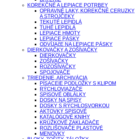
KOREKČNÉ A LEPIACE POTRBEY
OPRAVNÉ LAKY, KOREKČNÉ CERUZKY
A STROJČEKY
TEKUTÉ LEPIDLÁ
TUHÉ LEPIDLÁ
LEPIACE HMOTY
LEPIACE PÁSKY
ODVÍJAčE NA LEPIACE PÁSKY
DIERKOVAČKY A ZOŠÍVAČKY
DIERKOVAČKY
ZOŠÍVAČKY
ROZOŠÍVAČKY
SPOJOVAČE
TRIEDENIE, ARCHIVÁCIA
PÍSACEIE PODLOŽKY S KLIPOM
RÝCHLOVIAZAČE
SPISOVÉ OBLÁLKY
DOSKY NA SPISY
DOSKY S RÝCHLOSVORKOU
AKTOVKY SPISOVÉ
KATALÓGOVÉ KNIHY
KRÚŽKOVÉ ZAKLADAČE
ROZLIŠOVAČE PLASTOVÉ
MENOVKY