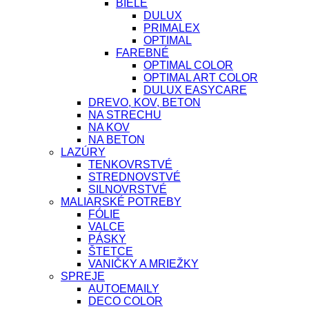
BIELE
DULUX
PRIMALEX
OPTIMAL
FAREBNÉ
OPTIMAL COLOR
OPTIMAL ART COLOR
DULUX EASYCARE
DREVO, KOV, BETON
NA STRECHU
NA KOV
NA BETON
LAZÚRY
TENKOVRSTVÉ
STREDNOVSTVÉ
SILNOVRSTVÉ
MALIARSKÉ POTREBY
FÓLIE
VALCE
PÁSKY
ŠTETCE
VANIČKY A MRIEŽKY
SPREJE
AUTOEMAILY
DECO COLOR